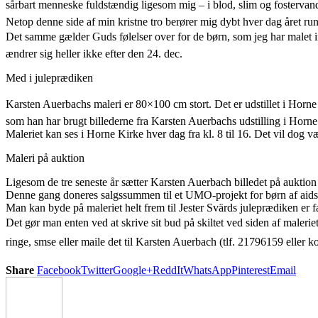
sårbart menneske fuldstændig ligesom mig – i blod, slim og fostervand 
Netop denne side af min kristne tro berører mig dybt hver dag året run
Det samme gælder Guds følelser over for de børn, som jeg har malet ind
ændrer sig heller ikke efter den 24. dec.
Med i juleprædiken
Karsten Auerbachs maleri er 80×100 cm stort. Det er udstillet i Horn
som han har brugt billederne fra Karsten Auerbachs udstilling i Horne
Maleriet kan ses i Horne Kirke hver dag fra kl. 8 til 16. Det vil dog
Maleri på auktion
Ligesom de tre seneste år sætter Karsten Auerbach billedet på auktion t
Denne gang doneres salgssummen til et UMO-projekt for børn af aids-
Man kan byde på maleriet helt frem til Jester Svärds juleprædiken er fæ
Det gør man enten ved at skrive sit bud på skiltet ved siden af maleriet 
ringe, smse eller maile det til Karsten Auerbach (tlf. 21796159 eller
Share
Facebook
Twitter
Google+
ReddIt
WhatsApp
Pinterest
Email