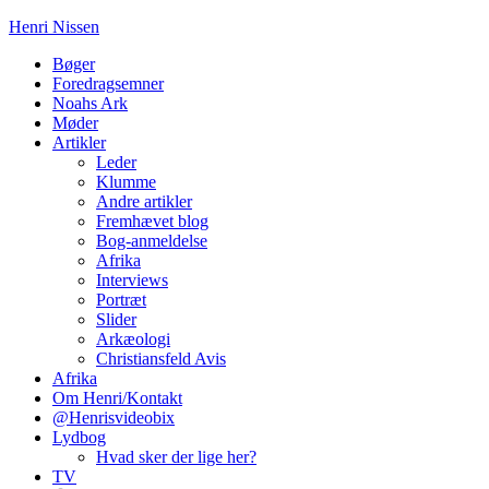
Henri Nissen
Bøger
Foredragsemner
Noahs Ark
Møder
Artikler
Leder
Klumme
Andre artikler
Fremhævet blog
Bog-anmeldelse
Afrika
Interviews
Portræt
Slider
Arkæologi
Christiansfeld Avis
Afrika
Om Henri/Kontakt
@Henrisvideobix
Lydbog
Hvad sker der lige her?
TV