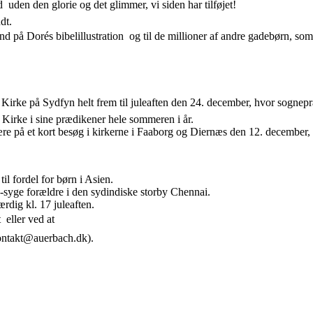
 uden den glorie og det glimmer, vi siden har tilføjet!
dt.
 på Dorés bibelillustration  og til de millioner af andre gadebørn, so
e Kirke på Sydfyn helt frem til juleaften den 24. december, hvor sognep
 Kirke i sine prædikener hele sommeren i år.
 være på et kort besøg i kirkerne i Faaborg og Diernæs den 12. decembe
il fordel for børn i Asien.
syge forældre i den sydindiske storby Chennai.
rdig kl. 17 juleaften.
 eller ved at
 kontakt@auerbach.dk).