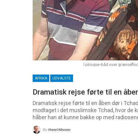
I piroque-båd over grænseflod
AFRIKA
UDVALGTE
Dramatisk rejse førte til en åbe
Dramatisk rejse førte til en åben dør i Tcha
modtaget i det muslimske Tchad, hvor de kri
håber han at kunne bakke op med radiosend
By
Henri Nissen