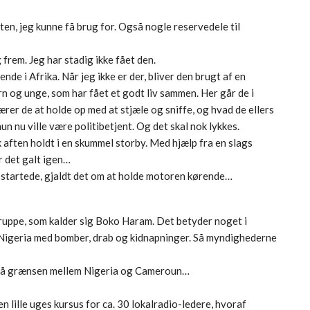
ten, jeg kunne få brug for. Også nogle reservedele til
 frem. Jeg har stadig ikke fået den.
de i Afrika. Når jeg ikke er der, bliver den brugt af en
n og unge, som har fået et godt liv sammen. Her går de i
rer de at holde op med at stjæle og sniffe, og hvad de ellers
un nu ville være politibetjent. Og det skal nok lykkes.
rk aften holdt i en skummel storby. Med hjælp fra en slags
 det galt igen…
en startede, gjaldt det om at holde motoren kørende…
gruppe, som kalder sig Boko Haram. Det betyder noget i
ra Nigeria med bomber, drab og kidnapninger. Så myndighederne
t på grænsen mellem Nigeria og Cameroun…
n lille uges kursus for ca. 30 lokalradio-ledere, hvoraf