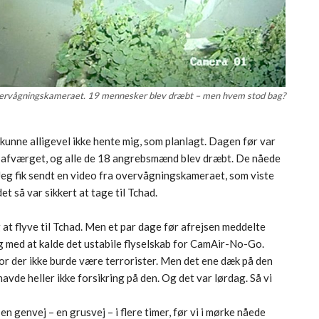
vervågningskameraet. 19 mennesker blev dræbt – men hvem stod bag?
kunne alligevel ikke hente mig, som planlagt. Dagen før var
v afværget, og alle de 18 angrebsmænd blev dræbt. De nåede
 Jeg fik sendt en video fra overvågningskameraet, som viste
 så var sikkert at tage til Tchad.
at flyve til Tchad. Men et par dage før afrejsen meddelte
ig med at kalde det ustabile flyselskab for CamAir-No-Go.
hvor der ikke burde være terrorister. Men det ene dæk på den
havde heller ikke forsikring på den. Og det var lørdag. Så vi
n genvej – en grusvej – i flere timer, før vi i mørke nåede