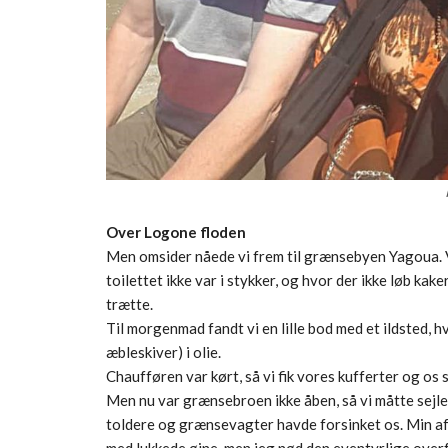
Over Logone floden
Men omsider nåede vi frem til grænsebyen Yagoua. V
toilettet ikke var i stykker, og hvor der ikke løb kak
trætte.
Til morgenmad fandt vi en lille bod med et ildsted, 
æbleskiver) i olie.
Chaufføren var kørt, så vi fik vores kufferter og os
Men nu var grænsebroen ikke åben, så vi måtte sejle
toldere og grænsevagter havde forsinket os. Min a