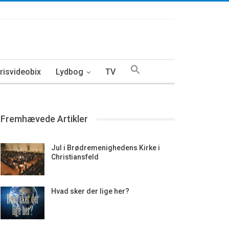
isvideobix
Lydbog
TV
Fremhævede Artikler
Jul i Brødremenighedens Kirke i
Christiansfeld
Hvad sker der lige her?