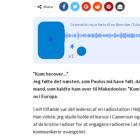
Share
Dramatisk rejse førte til en åben dør i Tch
x1
”Kom herover…”
Jeg følte det næsten, som Paulus må have følt, d
mand, som kaldte ham over til Makedonien: ”Kom
os i Europa.
I mit tilfælde var det lederen af en radiostation i 
Han vidste, jeg skulle holde et kursus i Cameroun og
af de kristne radioer for at engagere radioerne i at s
kommunikerer evangeliet.