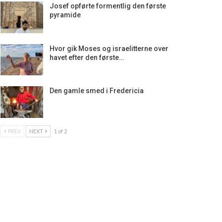
Josef opførte formentlig den første
pyramide
Hvor gik Moses og israelitterne over
havet efter den første…
Den gamle smed i Fredericia
PREV
NEXT
1 of 2