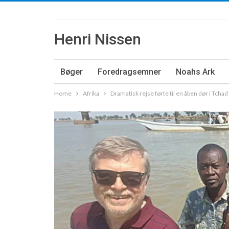
Henri Nissen
Bøger
Foredragsemner
Noahs Ark
Home
Afrika
Dramatisk rejse førte til en åben dør i Tchad