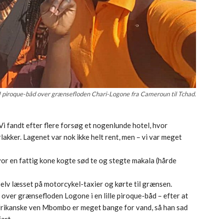
I piroque-båd over grænsefloden Chari-Logone fra Cameroun til Tchad.
i fandt efter flere forsøg et nogenlunde hotel, hvor
erlakker. Lagenet var nok ikke helt rent, men – vi var meget
hvor en fattig kone kogte sød te og stegte makala (hårde
 selv læsset på motorcykel-taxier og kørte til grænsen.
 over grænsefloden Logone i en lille piroque-båd – efter at
frikanske ven Mbombo er meget bange for vand, så han sad