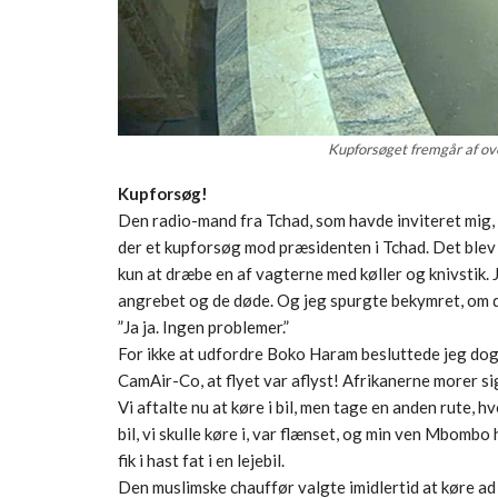
Kupforsøget fremgår af o
Kupforsøg!
Den radio-mand fra Tchad, som havde inviteret mig, 
der et kupforsøg mod præsidenten i Tchad. Det ble
kun at dræbe en af vagterne med køller og knivstik.
angrebet og de døde. Og jeg spurgte bekymret, om det
”Ja ja. Ingen problemer.”
For ikke at udfordre Boko Haram besluttede jeg dog 
CamAir-Co, at flyet var aflyst! Afrikanerne morer s
Vi aftalte nu at køre i bil, men tage en anden rute, 
bil, vi skulle køre i, var flænset, og min ven Mbombo 
fik i hast fat i en lejebil.
Den muslimske chauffør valgte imidlertid at køre ad e