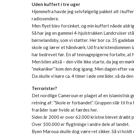
Uden kuffert i tre uger
Hjemmefra havde jeg selvfølgelig pakket alt i kuffer
radiosendere.
Men flyet blev forsinket, og min kuffert nåede aldrig
Så har jeg en gammel 4-hjulstrukken Landcruiser ståen
børnelandsby, som vi støtter. Her bor ca. 35 gadebør
skole og lærer et håndværk. Ud fra kristendommen læ
har bedrevet før. En af teenagepigerne fortalte, at h
Men bilen altså – den ville ikke starte, da jeg en mø
”mekaniker” kom den dog igang. Men dagen efter var
Da skulle vi køre ca. 4 timer i øde områder, så da d
Terrorister?
Det nordlige Cameroun er plaget af en islamistisk 
retning af: ”Skole er forbandet”. Gruppen slår til f
fraråder især hvide at færdes her.
Siden år 2000 er over 62.000 kristne blevet dræb
Over 100.000 er flygtninge i andre dele af landet.
Byen Maroua skulle dog være ret sikker. Så vi holdt e