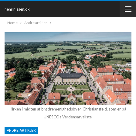
henrinissen.dk
Home
Andre artikler
Kirken i midten af brødremenighedsbyen Christiansfeld, som er på
UNESCOs Verdensarvsliste.
ANDRE ARTIKLER