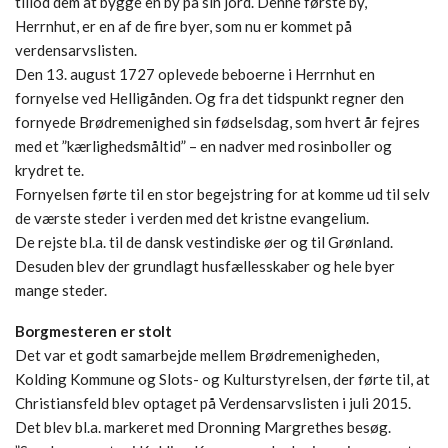
tillod dem at bygge en by på sin jord. Denne første by,
Herrnhut, er en af de fire byer, som nu er kommet på
verdensarvslisten.
Den 13. august 1727 oplevede beboerne i Herrnhut en
fornyelse ved Helligånden. Og fra det tidspunkt regner den
fornyede Brødremenighed sin fødselsdag, som hvert år fejres
med et ”kærlighedsmåltid” – en nadver med rosinboller og
krydret te.
Fornyelsen førte til en stor begejstring for at komme ud til selv
de værste steder i verden med det kristne evangelium.
De rejste bl.a. til de dansk vestindiske øer og til Grønland.
Desuden blev der grundlagt husfællesskaber og hele byer
mange steder.
Borgmesteren er stolt
Det var et godt samarbejde mellem Brødremenigheden,
Kolding Kommune og Slots- og Kulturstyrelsen, der førte til, at
Christiansfeld blev optaget på Verdensarvslisten i juli 2015.
Det blev bl.a. markeret med Dronning Margrethes besøg.