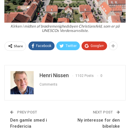
Kirken i midten af brødremenighedsbyen Christiansfeld, som er på
UNESCOs Verdensarvsliste.
Share
Facebook
Twitter
Google+
Henri Nissen
1102 Posts
0
Comments
PREV POST
NEXT POST
Den gamle smed i
Ny interesse for den
Fredericia
bibelske