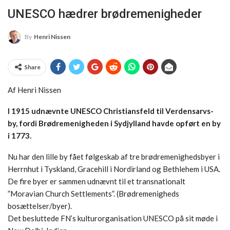
UNESCO hædrer brødremenigheder
By
Henri Nissen
Share
Af Henri Nissen
I 1915 udnævnte UNESCO Christiansfeld til Verdensarvs-
by, fordi Brødremenigheden i Sydjylland havde opført en by
i 1773.
Nu har den lille by fået følgeskab af tre brødremenighedsbyer i
Herrnhut i Tyskland, Gracehill i Nordirland og Bethlehem i USA.
De fire byer er sammen udnævnt til et transnationalt
”Moravian Church Settlements”. (Brødremenigheds
bosættelser/byer).
Det besluttede FN’s kulturorganisation UNESCO på sit møde i