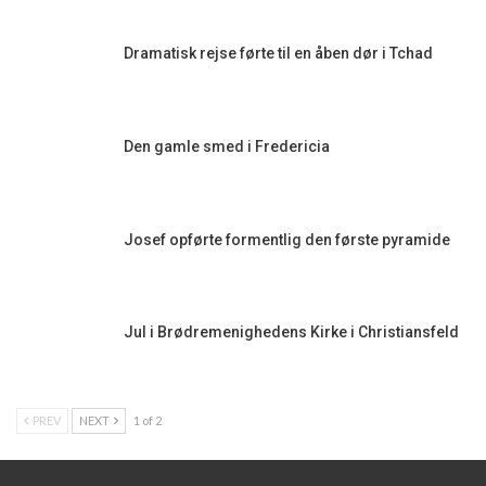
Dramatisk rejse førte til en åben dør i Tchad
Den gamle smed i Fredericia
Josef opførte formentlig den første pyramide
Jul i Brødremenighedens Kirke i Christiansfeld
PREV
NEXT
1 of 2