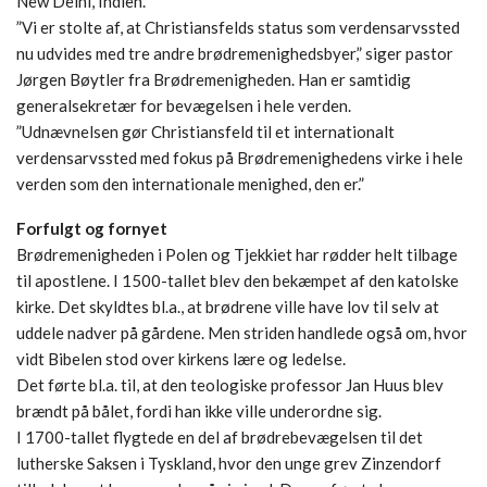
New Delhi, Indien.
”Vi er stolte af, at Christiansfelds status som verdensarvssted
nu udvides med tre andre brødremenighedsbyer,” siger pastor
Jørgen Bøytler fra Brødremenigheden. Han er samtidig
generalsekretær for bevægelsen i hele verden.
”Udnævnelsen gør Christiansfeld til et internationalt
verdensarvssted med fokus på Brødremenighedens virke i hele
verden som den internationale menighed, den er.”
Forfulgt og fornyet
Brødremenigheden i Polen og Tjekkiet har rødder helt tilbage
til apostlene. I 1500-tallet blev den bekæmpet af den katolske
kirke. Det skyldtes bl.a., at brødrene ville have lov til selv at
uddele nadver på gårdene. Men striden handlede også om, hvor
vidt Bibelen stod over kirkens lære og ledelse.
Det førte bl.a. til, at den teologiske professor Jan Huus blev
brændt på bålet, fordi han ikke ville underordne sig.
I 1700-tallet flygtede en del af brødrebevægelsen til det
lutherske Saksen i Tyskland, hvor den unge grev Zinzendorf