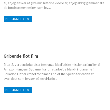
til, at jeg ønsker at give min historie videre er, at jeg aldrig glemmer alle
de forpinte mennesker, som jeg…
BOG-ANMELDELSE
Gribende flot film
Efter 2. verdenskrig rejser fem unge idealistiske missionærfamilier til
Amazon-junglen i Sydamerika for at arbejde blandt indianerne i
Equador. Det er emnet for filmen End of the Spear (for enden af
sværdet), som bygger på en virkelig…
BOG-ANMELDELSE