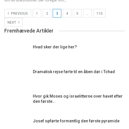
om de diskussioner, der foregår om…
PREVIOUS
1
2
3
4
5
…
110
NEXT
Fremhævede Artikler
Hvad sker der lige her?
Dramatisk rejse førte til en åben dør i Tchad
Hvor gik Moses og israelitterne over havet efter
den første…
Josef opførte formentlig den første pyramide