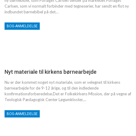
ny børnebibel, som Forlaget Carlsen sender på markedet Forlaget
Carlsen, som vi normalt forbinder med tegneserier, har sendt en flot ny
indbundet børnebibel på det…
BOG-ANMELDELSE
Nyt materiale til kirkens børnearbejde
Nu er der kommet noget nyt materiale, som er velegnet til kirkens
børnearbejde for de 9-12 årige, og til den indledende
konfirmationsforberedelse.Det er Folkekirkens Mission, der på vegne af
Teologisk Pædagogisk Center Løgumkloster,…
BOG-ANMELDELSE