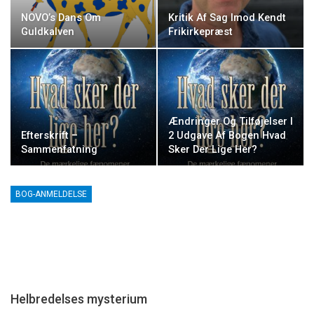
NOVO’s Dans Om
Kritik Af Sag Imod Kendt
Guldkalven
Frikirkepræst
Ændringer Og Tilføjelser I
Efterskrift –
2 Udgave Af Bogen Hvad
Sammenfatning
Sker Der Lige Her?
BOG-ANMELDELSE
Helbredelses mysterium