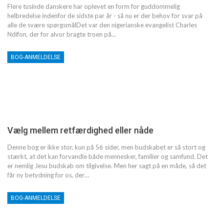
Flere tusinde danskere har oplevet en form for guddommelig
helbredelse indenfor de sidste par år - så nu er der behov for svar på
alle de svære spørgsmålDet var den nigerianske evangelist Charles
Ndifon, der for alvor bragte troen på…
BOG-ANMELDELSE
Vælg mellem retfærdighed eller nåde
Denne bog er ikke stor, kun på 56 sider, men budskabet er så stort og
stærkt, at det kan forvandle både mennesker, familier og samfund. Det
er nemlig Jesu budskab om tilgivelse. Men her sagt på en måde, så det
får ny betydning for os, der…
BOG-ANMELDELSE