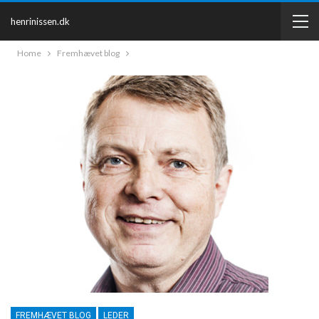
henrinissen.dk
Home
Fremhævet blog
FREMHÆVET BLOG
LEDER