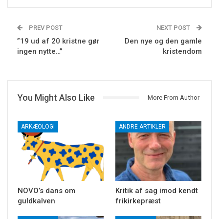
PREV POST
NEXT POST
”19 ud af 20 kristne gør
Den nye og den gamle
ingen nytte…”
kristendom
You Might Also Like
More From Author
ARKÆOLOGI
ANDRE ARTIKLER
NOVO’s dans om
Kritik af sag imod kendt
guldkalven
frikirkepræst