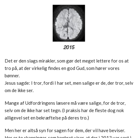
Det er den slags mirakler, som gør det meget lettere for os at
tro på, at der virkelig findes en god Gud, som hører vores
bønner.
Jesus sagde: I tror, fordi I har set, men salige er de, der tror, selv
om de ikke ser.
Mange af Udfordringens læsere må være salige, for de tror,
selv om de ikke har set tegn. (I praksis har de fleste dog nok
alligevel set en bekræftelse på deres tro.)
Men her er altså syn for sagen for dem, der vil have beviser.
Her er to skanninger, som konkret viser, at der i 2013 var sort i