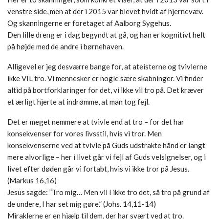
venstre side, men at der i 2015 var blevet hvidt af hjernevæv.
Og skanningerne er foretaget af Aalborg Sygehus.
Den lille dreng er i dag begyndt at gå, og han er kognitivt helt
på højde med de andre i børnehaven.
Alligevel er jeg desværre bange for, at ateisterne og tvivlerne
ikke VIL tro. Vi mennesker er nogle sære skabninger. Vi finder
altid på bortforklaringer for det, vi ikke vil tro på. Det kræver
et ærligt hjerte at indrømme, at man tog fejl.
Det er meget nemmere at tvivle end at tro – for det har
konsekvenser for vores livsstil, hvis vi tror. Men
konsekvenserne ved at tvivle på Guds udstrakte hånd er langt
mere alvorlige – her i livet går vi fejl af Guds velsignelser, og i
livet efter døden går vi fortabt, hvis vi ikke tror på Jesus.
(Markus 16,16)
Jesus sagde: ”Tro mig… Men vil I ikke tro det, så tro på grund af
de undere, I har set mig gøre.” (Johs. 14,11-14)
Miraklerne er en hjælp til dem, der har svært ved at tro.