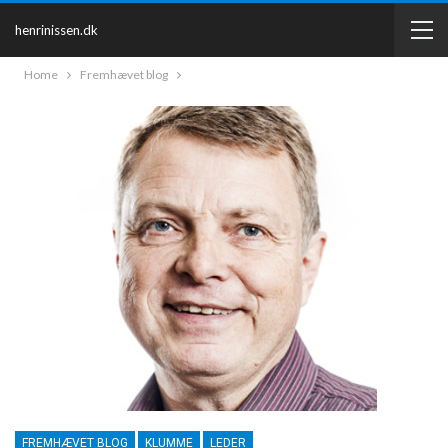
henrinissen.dk
Home
Fremhævet blog
FREMHÆVET BLOG
KLUMME
LEDER