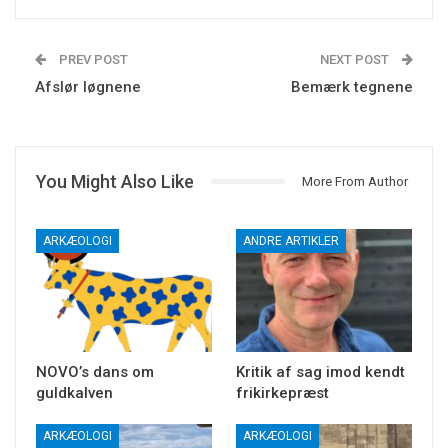
PREV POST
NEXT POST
Afslør løgnene
Bemærk tegnene
You Might Also Like
More From Author
ARKÆOLOGI
ANDRE ARTIKLER
NOVO’s dans om
Kritik af sag imod kendt
guldkalven
frikirkepræst
ARKÆOLOGI
ARKÆOLOGI