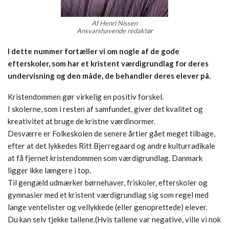
Af Henri Nissen
Ansvarshavende redaktør
I dette nummer fortæller vi om nogle af de gode
efterskoler, som har et kristent værdigrundlag for deres
undervisning og den måde, de behandler deres elever på.
Kristendommen gør virkelig en positiv forskel.
I skolerne, som i resten af samfundet, giver det kvalitet og
kreativitet at bruge de kristne værdinormer.
Desværre er Folkeskolen de senere årtier gået meget tilbage,
efter at det lykkedes Ritt Bjerregaard og andre kulturradikale
at få fjernet kristendommen som værdigrundlag. Danmark
ligger ikke længere i top.
Til gengæld udmærker børnehaver, friskoler, efterskoler og
gymnasier med et kristent værdigrundlag sig som regel med
lange ventelister og vellykkede (eller genoprettede) elever.
Du kan selv tjekke tallene.(Hvis tallene var negative, ville vi nok