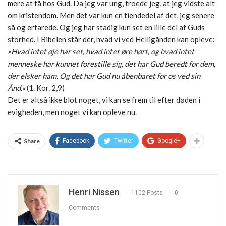
mere at få hos Gud. Da jeg var ung, troede jeg, at jeg vidste alt
om kristendom. Men det var kun en tiendedel af det, jeg senere
så og erfarede. Og jeg har stadig kun set en lille del af Guds
storhed. I Bibelen står der, hvad vi ved Helligånden kan opleve:
»Hvad intet øje har set, hvad intet øre hørt, og hvad intet
menneske har kunnet forestille sig, det har Gud beredt for dem,
der elsker ham. Og det har Gud nu åbenbaret for os ved sin
Ånd.«
(1. Kor. 2,9)
Det er altså ikke blot noget, vi kan se frem til efter døden i
evigheden, men noget vi kan opleve nu.
Share
Facebook
Twitter
Google+
Henri Nissen
1102 Posts
0
Comments