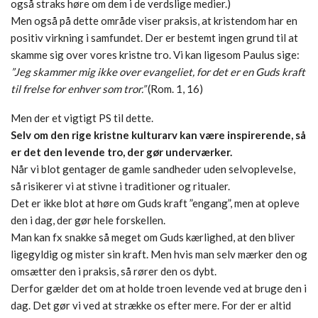
også straks høre om dem i de verdslige medier.)
Men også på dette område viser praksis, at kristendom har en
positiv virkning i samfundet. Der er bestemt ingen grund til at
skamme sig over vores kristne tro. Vi kan ligesom Paulus sige:
”Jeg skammer mig ikke over evangeliet, for det er en Guds kraft
til frelse for enhver som tror.”
(Rom. 1, 16)
Men der et vigtigt PS til dette.
Selv om den rige kristne kulturarv kan være inspirerende, så
er det den levende tro, der gør underværker.
Når vi blot gentager de gamle sandheder uden selvoplevelse,
så risikerer vi at stivne i traditioner og ritualer.
Det er ikke blot at høre om Guds kraft ”engang”, men at opleve
den i dag, der gør hele forskellen.
Man kan fx snakke så meget om Guds kærlighed, at den bliver
ligegyldig og mister sin kraft. Men hvis man selv mærker den og
omsætter den i praksis, så rører den os dybt.
Derfor gælder det om at holde troen levende ved at bruge den i
dag. Det gør vi ved at strække os efter mere. For der er altid