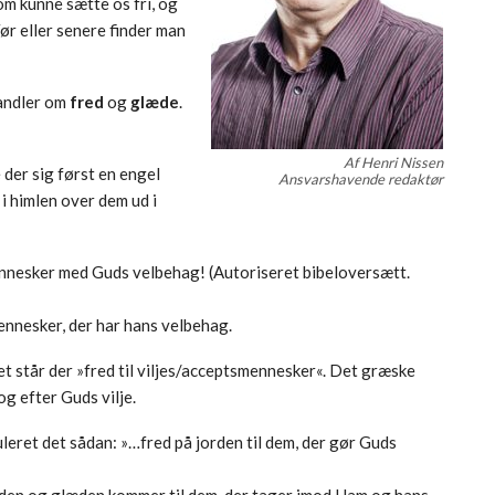
om kunne sætte os fri, og
Før eller senere finder man
andler om
fred
og
glæde
.
Af Henri Nissen
 der sig først en engel
Ansvarshavende redaktør
 i himlen over dem ud i
ennesker med Guds velbehag! (Autoriseret bibeloversætt.
ennesker, der har hans velbehag.
et står der »fred til viljes/acceptsmennesker«. Det græske
g efter Guds vilje.
ret det sådan: »…fred på jorden til dem, der gør Guds
reden og glæden kommer til dem, der tager imod Ham og hans