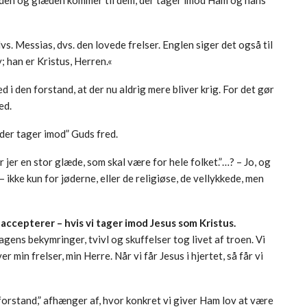
vs. Messias, dvs. den lovede frelser. Englen siger det også til
y; han er Kristus, Herren.«
d i den forstand, at der nu aldrig mere bliver krig. For det gør
ed.
, der tager imod” Guds fred.
r jer en stor glæde, som skal være for hele folket.”…? – Jo, og
 ikke kun for jøderne, eller de religiøse, de vellykkede, men
 accepterer – hvis vi tager imod Jesus som Kristus.
ns bekymringer, tvivl og skuffelser tog livet af troen. Vi
r min frelser, min Herre. Når vi får Jesus i hjertet, så får vi
forstand,” afhænger af, hvor konkret vi giver Ham lov at være