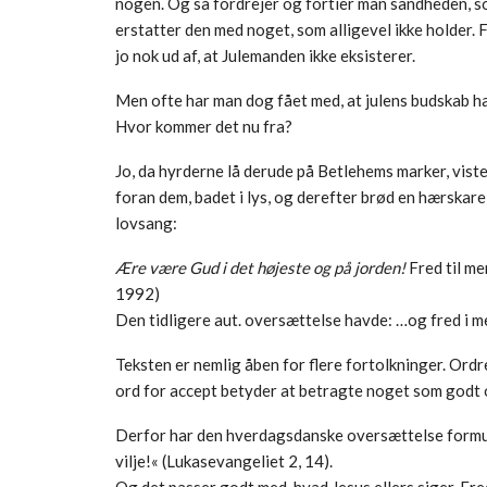
nogen. Og så fordrejer og fortier man sandheden, s
erstatter den med noget, som alligevel ikke holder. 
jo nok ud af, at Julemanden ikke eksisterer.
Men ofte har man dog fået med, at julens budskab h
Hvor kommer det nu fra?
Jo, da hyrderne lå derude på Betlehems marker, viste
foran dem, badet i lys, og derefter brød en hærskare
lovsang:
Ære være Gud i det højeste og på jorden!
Fred til m
1992)
Den tidligere aut. oversættelse havde: …og fred i m
Teksten er nemlig åben for flere fortolkninger. Ordr
ord for accept betyder at betragte noget som godt o
Derfor har den hverdagsdanske oversættelse formule
vilje!« (Lukasevangeliet 2, 14).
Og det passer godt med, hvad Jesus ellers siger. F