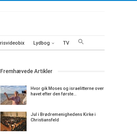
isvideobix
Lydbog
TV
Fremhævede Artikler
Hvor gik Moses og israelitterne over
havet efter den første…
Jul i Brødremenighedens Kirke i
Christiansfeld