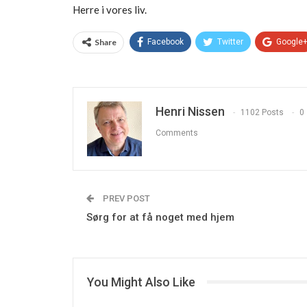
Herre i vores liv.
Share
Facebook
Twitter
Google
Henri Nissen
1102 Posts
0
Comments
PREV POST
Sørg for at få noget med hjem
You Might Also Like