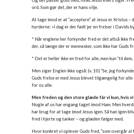
ord. Som gør det, der er hans vilje.
At tage imod er at ”acceptere” at Jesus er Kristus – d
hyrderne: »I dag er der født jer en frelser i Davids b
* Når englene her forkynder fred er det altså ikke fre
der, så længe der er mennesker, som ikke har Guds fr
* Det er heller ikke en fred for alle, men kun ”til dem
Men siger Englen ikke også: (v. 10) ”Se, jeg forkynde
Guds frelse er med Jesus blevet tilgængelig for alle –
for os alle.
Men freden og den store glæde får vi kun, hvis vi
Nogle af os har engang taget imod Ham. Men hverdage
har brug for at tage imod Jesus igen. Så han igen blive
fred i hjerte og tanker – og glæden følger med.
Hvor konkret vi oplever Guds fred, ”som overgår al 