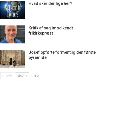
Hvad sker der lige her?
Kritik af sag imod kendt
frikirkepræst
Josef opførte formentlig den første
pyramide
PREV
NEXT
1 of 2