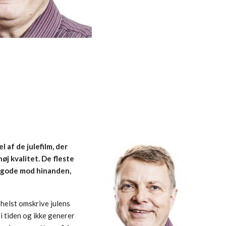
l af de julefilm, der
høj kvalitet. De fleste
e gode mod hinanden,
 helst omskrive julens
i tiden og ikke generer