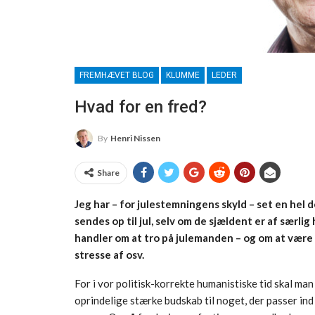
FREMHÆVET BLOG
KLUMME
LEDER
Hvad for en fred?
By
Henri Nissen
Share
Jeg har – for julestemningens skyld – set en hel de
sendes op til jul, selv om de sjældent er af særlig 
handler om at tro på julemanden – og om at vær
stresse af osv.
For i vor politisk-korrekte humanistiske tid skal man
oprindelige stærke budskab til noget, der passer ind 