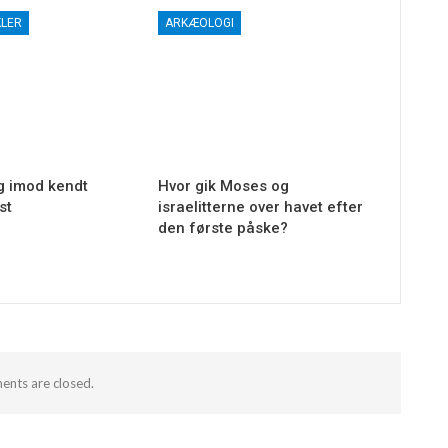
KLER
ARKÆOLOGI
ag imod kendt
Hvor gik Moses og
æst
israelitterne over havet efter
den første påske?
nts are closed.