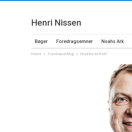
Henri Nissen
Bøger
Foredragsemner
Noahs Ark
Home
Fremhævet blog
Hvad for en fred?