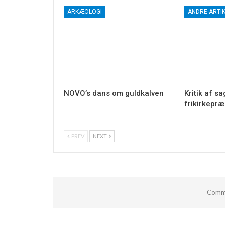
ARKÆOLOGI
ANDRE ARTI
NOVO’s dans om guldkalven
Kritik af s
frikirkepr
PREV
NEXT
Comme