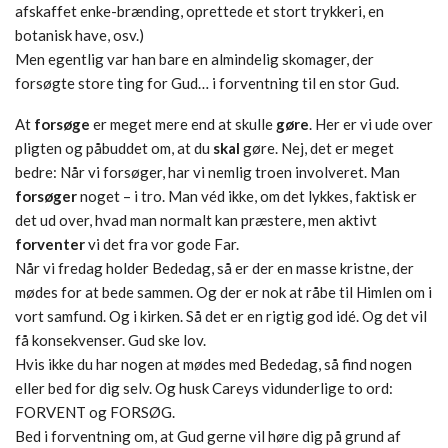
afskaffet enke-brænding, oprettede et stort trykkeri, en
botanisk have, osv.)
Men egentlig var han bare en almindelig skomager, der
forsøgte store ting for Gud… i forventning til en stor Gud.
At
forsøge
er meget mere end at skulle
gøre
. Her er vi ude over
pligten og påbuddet om, at du
skal
gøre. Nej, det er meget
bedre: Når vi forsøger, har vi nemlig troen involveret. Man
forsøger
noget – i tro. Man véd ikke, om det lykkes, faktisk er
det ud over, hvad man normalt kan præstere, men aktivt
forventer
vi det fra vor gode Far.
Når vi fredag holder Bededag, så er der en masse kristne, der
mødes for at bede sammen. Og der er nok at råbe til Himlen om i
vort samfund. Og i kirken. Så det er en rigtig god idé. Og det vil
få konsekvenser. Gud ske lov.
Hvis ikke du har nogen at mødes med Bededag, så find nogen
eller bed for dig selv. Og husk Careys vidunderlige to ord:
FORVENT og FORSØG.
Bed i forventning om, at Gud gerne vil høre dig på grund af