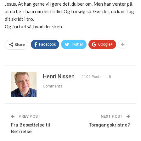
Jesus. At han gerne vil gøre det, du ber om. Men han venter på,
at du be´r ham om det i tillid. Og forsøg så. Gør det, du kan. Tag
dit skridt i tro.
Og fortæl så, hvad der skete.
Share
Facebook
Twitter
Google+
Henri Nissen
1102 Posts
0
Comments
PREV POST
NEXT POST
Fra Besættelse til
Tomgangskristne?
Befrielse