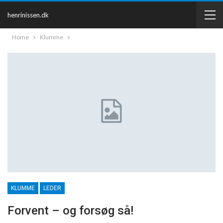
henrinissen.dk
Home
Klumme
KLUMME
LEDER
Forvent – og forsøg så!