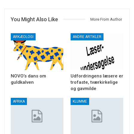
You Might Also Like
More From Author
ARKÆOLOGI
ANDRE ARTIKLER
NOVO’s dans om
Udfordringens læsere er
guldkalven
trofaste, tværkirkelige
og gavmilde
AFRIKA
KLUMME