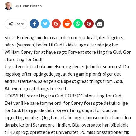
By
Henri Nissen
Share
Store Bededag minder os om den enorme kraft, der frigøres,
når vi (sammen) beder til Gud.I sidste uge citerede jeg her
William Carey for at have sagt: Forvent store ting fra Gud. Gør
store ting for Gud!
Jeg citerede fra hukommelsen, og den er jo hullet som en si. Da
jeg slog efter, opdagede jeg, at den gamle pionér siger det
endnu stærkere, på engelsk: 
Expect
great things from God.
Attempt
great things for God.
FORVENT store ting fra Gud. FORSØG store ting for Gud.
Det var ikke bare tomme ord; for Carey
forsøgte
det utrolige
for Gud. Han gjorde det i
forventning
om, at for Gud var
ingenting umuligt. (Jeg har selv besøgt et museum for ham i den
danske koloni Serampore i Indien. Bl.a. oversatte han bibeldele
til 42 sprog, oprettede et universitet, 20 missionsstationer, fik