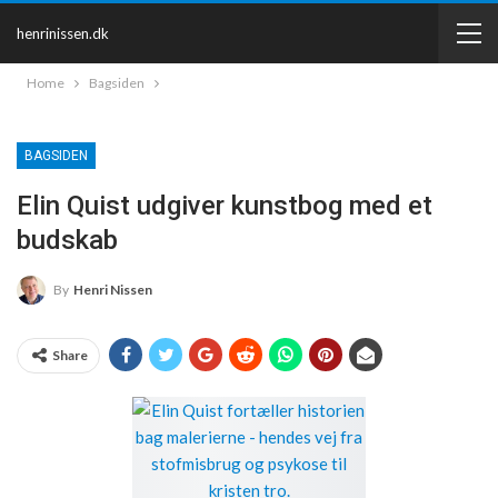
henrinissen.dk
Home
Bagsiden
BAGSIDEN
Elin Quist udgiver kunstbog med et
budskab
By
Henri Nissen
Share