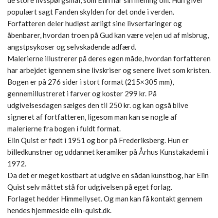
populært sagt Fanden skylden for det onde i verden.
Forfatteren deler hudløst ærligt sine livserfaringer og
åbenbarer, hvordan troen på Gud kan være vejen ud af misbrug,
angstpsykoser og selvskadende adfærd.
Malerierne illustrerer på deres egen måde, hvordan forfatteren
har arbejdet igennem sine livskriser og senere livet som kristen.
Bogen er på 276 sider i stort format (215×305 mm),
gennemillustreret i farver og koster 299 kr. På
udgivelsesdagen sælges den til 250 kr. og kan også blive
signeret af fortfatteren, ligesom man kan se nogle af
malerierne fra bogen i fuldt format.
Elin Quist er født i 1951 og bor på Frederiksberg. Hun er
billedkunstner og uddannet keramiker på Århus Kunstakademi i
1972.
Da det er meget kostbart at udgive en sådan kunstbog, har Elin
Quist selv måttet stå for udgivelsen på eget forlag.
Forlaget hedder Himmellyset. Og man kan få kontakt gennem
hendes hjemmeside elin-quist.dk.