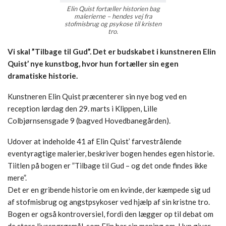
Elin Quist fortæller historien bag
malerierne – hendes vej fra
stofmisbrug og psykose til kristen
tro.
Vi skal ”Tilbage til Gud”. Det er budskabet i kunstneren Elin
Quist’ nye kunstbog, hvor hun fortæller sin egen
dramatiske historie.
Kunstneren Elin Quist præcenterer sin nye bog ved en
reception lørdag den 29. marts i Klippen, Lille
Colbjørnsensgade 9 (bagved Hovedbanegården).
Udover at indeholde 41 af Elin Quist’ farvestrålende
eventyragtige malerier, beskriver bogen hendes egen historie.
Tiitlen på bogen er ”Tilbage til Gud – og det onde findes ikke
mere”.
Det er en gribende historie om en kvinde, der kæmpede sig ud
af stofmisbrug og angstpsykoser ved hjælp af sin kristne tro.
Bogen er også kontroversiel, fordi den lægger op til debat om
de store livsspørgsmål, som Elin har sin mening om. Hun giver