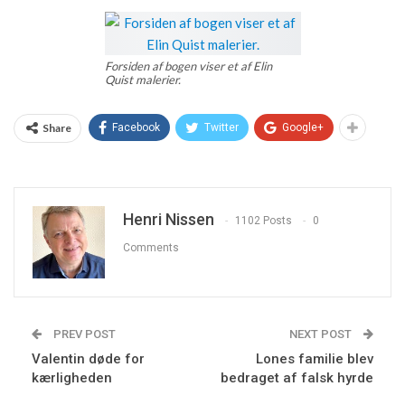
Forsiden af bogen viser et af Elin
Quist malerier.
Share
Facebook
Twitter
Google+
Henri Nissen
1102 Posts
0
Comments
PREV POST
NEXT POST
Valentin døde for
Lones familie blev
kærligheden
bedraget af falsk hyrde