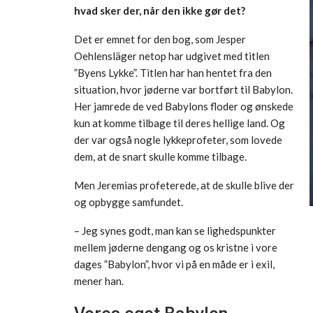
hvad sker der, når den ikke gør det?
Det er emnet for den bog, som Jesper
Oehlensläger netop har udgivet med titlen
”Byens Lykke”. Titlen har han hentet fra den
situation, hvor jøderne var bortført til Babylon.
Her jamrede de ved Babylons floder og ønskede
kun at komme tilbage til deres hellige land. Og
der var også nogle lykkeprofeter, som lovede
dem, at de snart skulle komme tilbage.
Men Jeremias profeterede, at de skulle blive der
og opbygge samfundet.
– Jeg synes godt, man kan se lighedspunkter
mellem jøderne dengang og os kristne i vore
dages ”Babylon”, hvor vi på en måde er i exil,
mener han.