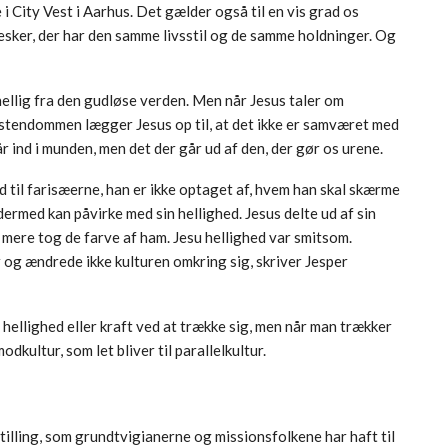
 City Vest i Aarhus. Det gælder også til en vis grad os
esker, der har den samme livsstil og de samme holdninger. Og
ellig fra den gudløse verden. Men når Jesus taler om
kristendommen lægger Jesus op til, at det ikke er samværet med
år ind i munden, men det der går ud af den, der gør os urene.
d til farisæerne, han er ikke optaget af, hvem han skal skærme
rmed kan påvirke med sin hellighed. Jesus delte ud af sin
 mere tog de farve af ham. Jesu hellighed var smitsom.
 og ændrede ikke kulturen omkring sig, skriver Jesper
 hellighed eller kraft ved at trække sig, men når man trækker
odkultur, som let bliver til parallelkultur.
tilling, som grundtvigianerne og missionsfolkene har haft til