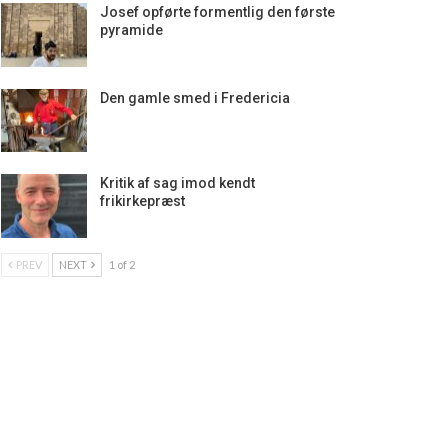
Josef opførte formentlig den første
pyramide
Den gamle smed i Fredericia
Kritik af sag imod kendt
frikirkepræst
PREV
NEXT
1 of 2