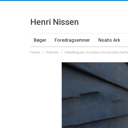
Henri Nissen
Bøger
Foredragsemner
Noahs Ark
Home
Portræt
Debatbog om, hvordan vi kristne kan forhold