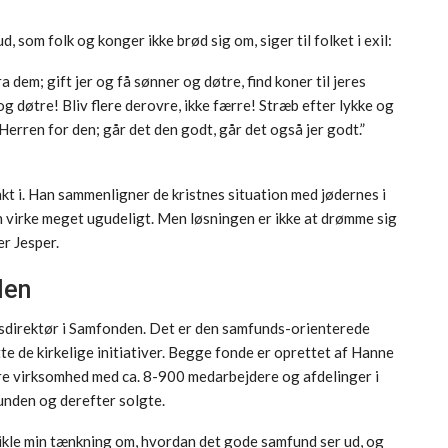
 som folk og konger ikke brød sig om, siger til folket i exil:
 dem; gift jer og få sønner og døtre, find koner til jeres
og døtre! Bliv flere derovre, ikke færre! Stræb efter lykke og
l Herren for den; går det den godt, går det også jer godt.”
 i. Han sammenligner de kristnes situation med jødernes i
n virke meget ugudeligt. Men løsningen er ikke at drømme sig
r Jesper.
den
ngsdirektør i Samfonden. Det er den samfunds-orienterede
te de kirkelige initiativer. Begge fonde er oprettet af Hanne
e virksomhed med ca. 8-900 medarbejdere og afdelinger i
unden og derefter solgte.
udvikle min tænkning om, hvordan det gode samfund ser ud, og