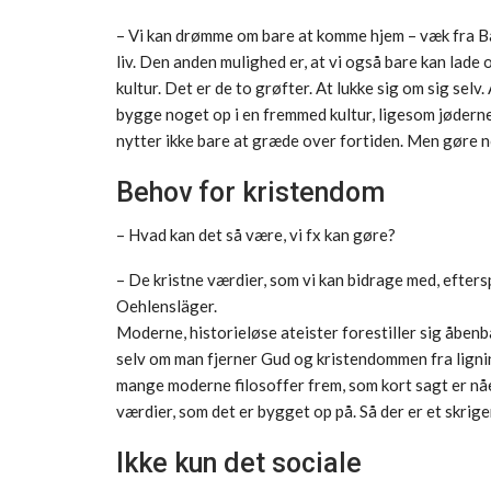
– Vi kan drømme om bare at komme hjem – væk fra Ba
liv. Den anden mulighed er, at vi også bare kan lade o
kultur. Det er de to grøfter. At lukke sig om sig sel
bygge noget op i en fremmed kultur, ligesom jøderne
nytter ikke bare at græde over fortiden. Men gøre no
Behov for kristendom
– Hvad kan det så være, vi fx kan gøre?
– De kristne værdier, som vi kan bidrage med, efters
Oehlensläger.
Moderne, historieløse ateister forestiller sig åbenba
selv om man fjerner Gud og kristendommen fra ligni
mange moderne filosoffer frem, som kort sagt er nåe
værdier, som det er bygget op på. Så der er et skrig
Ikke kun det sociale