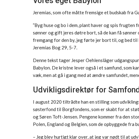
Vores eget Babylon
Jeremias, som ofte måtte fremsige et budskab fra Gud,
”Byg huse og bo i dem, plant haver og spis frugten fra
sønner og gift jeres døtre bort, så de kan få sønner 
fremgang for den by, jeg førte jer bort til, og bed ti
Jeremias Bog 29, 5-7.
Denne tekst tager Jesper Oehlensläger udgangspunkt
Babylon. De kristne lever også i et samfund, som ka
væk, men at gå i gang med at ændre samfundet, mene
Udvikligsdirektør for Samfon
I august 2020 tiltrådte han en stilling som udvikli
søsterfond til Borgfondens, som er skabt for at støt
og Søren Toft-Jensen. Pengene kommer fra den stor
Polen, England og Belgien, som de opbyggede fra b
– Jeg blev hurtigt klar over, at jeg var nødt til at 