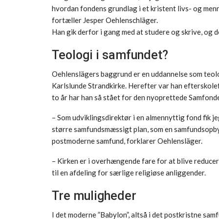
hvordan fondens grundlag i et kristent livs- og men
fortæller Jesper Oehlenschläger.
Han gik derfor i gang med at studere og skrive, og de
Teologi i samfundet?
Oehlenslägers baggrund er en uddannelse som teolog
Karlslunde Strandkirke. Herefter var han efterskolef
to år har han så stået for den nyoprettede Samfond
– Som udviklingsdirektør i en almennyttig fond fik 
større samfundsmæssigt plan, som en samfundsopbyg
postmoderne samfund, forklarer Oehlensläger.
– Kirken er i overhængende fare for at blive reduceret
til en afdeling for særlige religiøse anliggender.
Tre muligheder
I det moderne ”Babylon”, altså i det postkristne sam