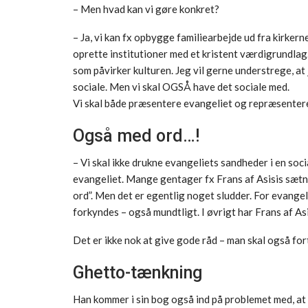
– Men hvad kan vi gøre konkret?
– Ja, vi kan fx opbygge familiearbejde ud fra kirkern
oprette institutioner med et kristent værdigrundlag. 
som påvirker kulturen. Jeg vil gerne understrege, at
sociale. Men vi skal OGSÅ have det sociale med.
Vi skal både præsentere evangeliet og repræsentere
Også med ord…!
– Vi skal ikke drukne evangeliets sandheder i en soci
evangeliet. Mange gentager fx Frans af Asisis sætn
ord”. Men det er egentlig noget sludder. For evangel
forkyndes – også mundtligt. I øvrigt har Frans af Asi
Det er ikke nok at give gode råd – man skal også fo
Ghetto-tænkning
Han kommer i sin bog også ind på problemet med, at 