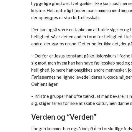
hyggelige ghettoer. Det gælder ikke kun muslimerne i
kristne. Helt naturligt finder man sammen med menn
der opbygges et stærkt fællesskab.
Der kan også være en tanke om at holde sig ren og h
hellighed, så er det en anden form for hellighed. I 
andre, der gør os urene. Det er heller ikke det, der g
– Derfor er Jesus konstant på kollisionskurs i forhol
sig mod, men hvem han kan have fællesskab med og de
hellighed, jo mere han omgikkes andre mennesker, jo
Farisæernes hellighed levede i deres lukkede miljøer
Oehlensläger.
– Kristne grupper har ofte tænkt, at man bevarer sin
sig, stiger faren for ikke at skabe kultur, men danne m
Verden og ”Verden”
I bogen kommer han også ind på den forskellige inds