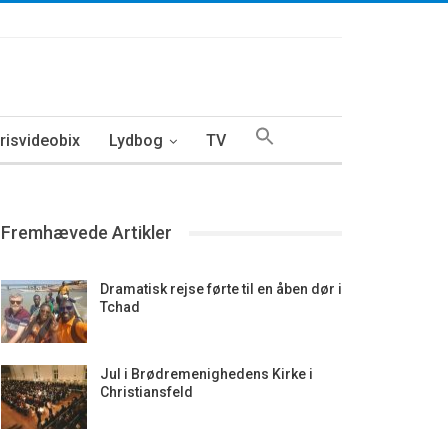
isvideobix
Lydbog
TV
Fremhævede Artikler
Dramatisk rejse førte til en åben dør i
Tchad
Jul i Brødremenighedens Kirke i
Christiansfeld