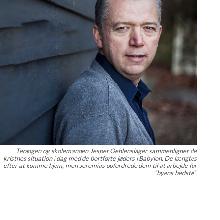
Teologen og skolemanden Jesper Oehlensläger sammenligner de
kristnes situation i dag med de bortførte jøders i Babylon. De længtes
efter at komme hjem, men Jeremias opfordrede dem til at arbejde for
”byens bedste”.