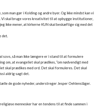
e, som man gør i Kolding og andre byer. Og ikke mindst kan vi
Vi skal bruge vores kreativitet til at opbygge institutioner,
 jeg ikke mener, at kirkerne KUN skal beskæftige sig med det
 det.
al sovs, så man ikke længere er i stand til at formulere
ing om, at evangeliet skal prædikes, ”om nødvendigt med
iet skal prædikes med ord. Det skal formuleres. Det skal
ssi aldrig sagt det.
rtælle de gode nyheder, understreger Jesper Oehlensläger.
religiøse mennesker har en tendens til at finde sammen i