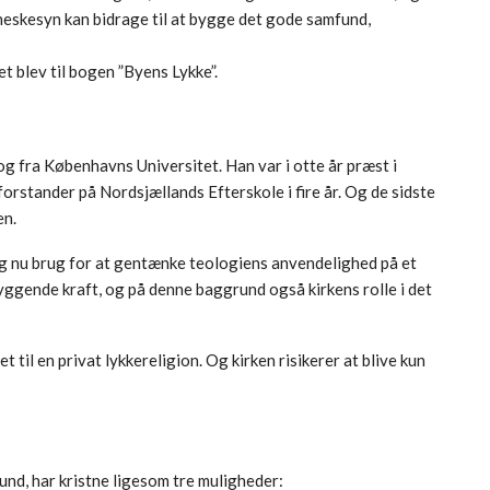
neskesyn kan bidrage til at bygge det gode samfund,
t blev til bogen ”Byens Lykke”.
 fra Københavns Universitet. Han var i otte år præst i
orstander på Nordsjællands Efterskole i fire år. Og de sidste
en.
jeg nu brug for at gentænke teologiens anvendelighed på et
gende kraft, og på denne baggrund også kirkens rolle i det
 til en privat lykkereligion. Og kirken risikerer at blive kun
fund, har kristne ligesom tre muligheder: