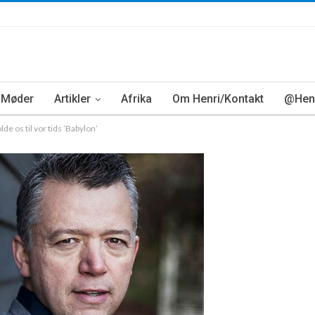
Møder
Artikler
Afrika
Om Henri/Kontakt
@Henr
e os til vor tids ’Babylon’