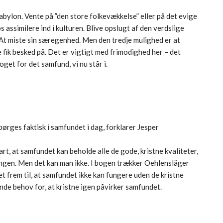
bylon. Vente på ”den store folkevækkelse” eller på det evige
s assimilere ind i kulturen. Blive opslugt af den verdslige
v. At miste sin særegenhed. Men den tredje mulighed er at
 fik besked på. Det er vigtigt med frimodighed her – det
get for det samfund, vi nu står i.
pørges faktisk i samfundet i dag, forklarer Jesper
rt, at samfundet kan beholde alle de gode, kristne kvaliteter,
ngen. Men det kan man ikke. I bogen trækker Oehlensläger
t frem til, at samfundet ikke kan fungere uden de kristne
ende behov for, at kristne igen påvirker samfundet.