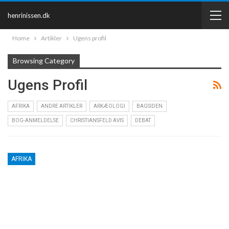
henrinissen.dk
Home
Artikler
Ugens profil
Browsing Category
Ugens Profil
AFRIKA
ANDRE ARTIKLER
ARKÆOLOGI
BAGSIDEN
BOG-ANMELDELSE
CHRISTIANSFELD AVIS
DEBAT
AFRIKA