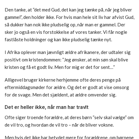
Den tanke, at ”det med Gud, det kan jeg tænke på, når jeg bliver
gammel”, den holder ikke. For hvis man hele sit liv har afvist Gud,
så dukker han nok ikke pludselig op, når man er gammel. Der
sker jo også en vis forstokkelse af vores tanker. Vi får nogle
fastlåste holdninger og kan ikke pludselig tænke nyt.
I Afrika oplever man jævnligt ældre afrikanere, der udtaler sig
positivt om kristendommen: ”Jeg ønsker, at min søn skal blive
kristen og få et godt liv. Men for mig er det for sent…”
Alligevel bruger kirkerne herhjemme ofte deres penge på
eftermiddagsmøder for ældre. Og det er godt at vise omsorg
for de svage. Men det sjældent, at ældre omvender sig.
Det er heller ikke, når man har travlt
Ofte siger troende forældre, at deres børn ”selv skal vælge” om
de vil tro, og hvordan de vil tro – når de bliver voksne.
Men hvis det ikke har betydet mere for forældrene, om børnene