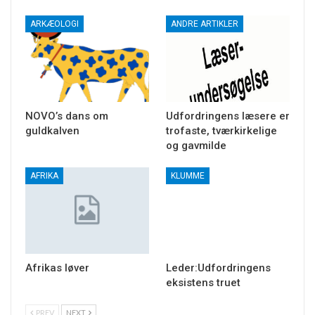
ARKÆOLOGI
ANDRE ARTIKLER
NOVO’s dans om
Udfordringens læsere er
guldkalven
trofaste, tværkirkelige
og gavmilde
AFRIKA
KLUMME
Afrikas løver
Leder:Udfordringens
eksistens truet
PREV
NEXT