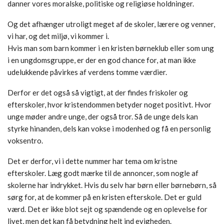
danner vores moralske, politiske og religiøse holdninger.
Og det afhænger utroligt meget af de skoler, lærere og venner,
vi har, og det miljø, vi kommer i.
Hvis man som barn kommer i en kristen børneklub eller som ung
i en ungdomsgruppe, er der en god chance for, at man ikke
udelukkende påvirkes af verdens tomme værdier.
Derfor er det også så vigtigt, at der findes friskoler og
efterskoler, hvor kristendommen betyder noget positivt. Hvor
unge møder andre unge, der også tror. Så de unge dels kan
styrke hinanden, dels kan vokse i modenhed og få en personlig
voksentro.
Det er derfor, vi i dette nummer har tema om kristne
efterskoler. Læg godt mærke til de annoncer, som nogle af
skolerne har indrykket. Hvis du selv har børn eller børnebørn, så
sørg for, at de kommer på en kristen efterskole. Det er guld
værd. Det er ikke blot sejt og spændende og en oplevelse for
livet, men det kan få betydning helt ind evigheden.