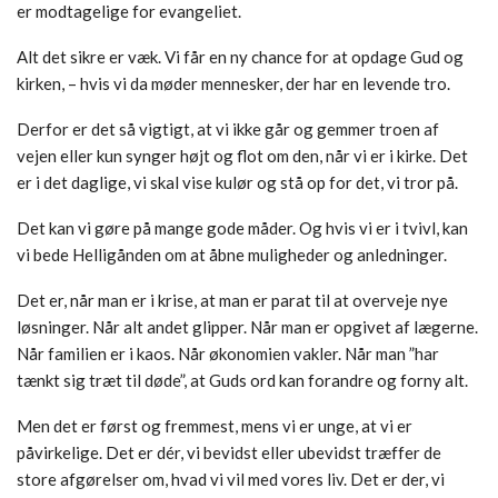
er modtagelige for evangeliet.
Alt det sikre er væk. Vi får en ny chance for at opdage Gud og
kirken, – hvis vi da møder mennesker, der har en levende tro.
Derfor er det så vigtigt, at vi ikke går og gemmer troen af
vejen eller kun synger højt og flot om den, når vi er i kirke. Det
er i det daglige, vi skal vise kulør og stå op for det, vi tror på.
Det kan vi gøre på mange gode måder. Og hvis vi er i tvivl, kan
vi bede Helligånden om at åbne muligheder og anledninger.
Det er, når man er i krise, at man er parat til at overveje nye
løsninger. Når alt andet glipper. Når man er opgivet af lægerne.
Når familien er i kaos. Når økonomien vakler. Når man ”har
tænkt sig træt til døde”, at Guds ord kan forandre og forny alt.
Men det er først og fremmest, mens vi er unge, at vi er
påvirkelige. Det er dér, vi bevidst eller ubevidst træffer de
store afgørelser om, hvad vi vil med vores liv. Det er der, vi