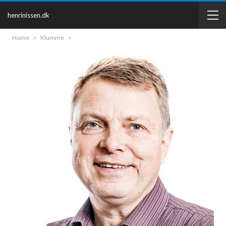
henrinissen.dk
Home
Klumme