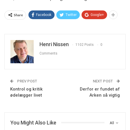
Share
Facebook
Twitter
Google+
Henri Nissen
1102 Posts
0
Comments
PREV POST
NEXT POST
Kontrol og kritik
Derfor er fundet af
ødelægger livet
Arken så vigtig
You Might Also Like
All