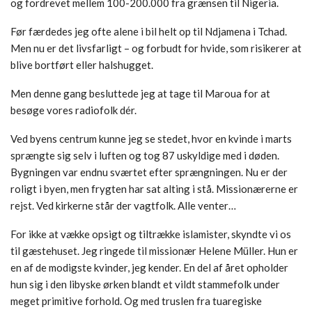
og fordrevet mellem 100-200.000 fra grænsen til Nigeria.
Før færdedes jeg ofte alene i bil helt op til Ndjamena i Tchad.
Men nu er det livsfarligt – og forbudt for hvide, som risikerer at
blive bortført eller halshugget.
Men denne gang besluttede jeg at tage til Maroua for at
besøge vores radiofolk dér.
Ved byens centrum kunne jeg se stedet, hvor en kvinde i marts
sprængte sig selv i luften og tog 87 uskyldige med i døden.
Bygningen var endnu sværtet efter sprængningen. Nu er der
roligt i byen, men frygten har sat alting i stå. Missionærerne er
rejst. Ved kirkerne står der vagtfolk. Alle venter…
For ikke at vække opsigt og tiltrække islamister, skyndte vi os
til gæstehuset. Jeg ringede til missionær Helene Müller. Hun er
en af de modigste kvinder, jeg kender. En del af året opholder
hun sig i den libyske ørken blandt et vildt stammefolk under
meget primitive forhold. Og med truslen fra tuaregiske