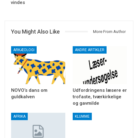
vindes
You Might Also Like
More From Author
ARKÆOLOGI
ANDRE ARTIKLER
NOVO’s dans om
Udfordringens læsere er
guldkalven
trofaste, tværkirkelige
og gavmilde
AFRIKA
KLUMME