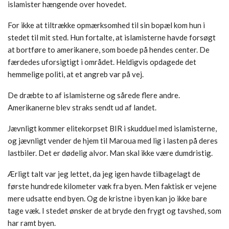
islamister hængende over hovedet.
For ikke at tiltrække opmærksomhed til sin bopæl kom hun i
stedet til mit sted. Hun fortalte, at islamisterne havde forsøgt
at bortføre to amerikanere, som boede på hendes center. De
færdedes uforsigtigt i området. Heldigvis opdagede det
hemmelige politi, at et angreb var på vej.
De dræbte to af islamisterne og sårede flere andre.
Amerikanerne blev straks sendt ud af landet.
Jævnligt kommer elitekorpset BIR i skudduel med islamisterne,
og jævnligt vender de hjem til Maroua med lig i lasten på deres
lastbiler. Det er dødelig alvor. Man skal ikke være dumdristig.
Ærligt talt var jeg lettet, da jeg igen havde tilbagelagt de
første hundrede kilometer væk fra byen. Men faktisk er vejene
mere udsatte end byen. Og de kristne i byen kan jo ikke bare
tage væk. I stedet ønsker de at bryde den frygt og tavshed, som
har ramt byen.