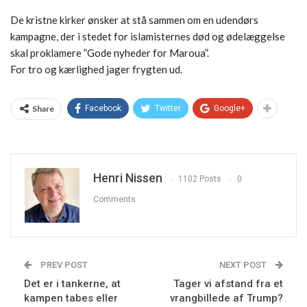
De kristne kirker ønsker at stå sammen om en udendørs
kampagne, der i stedet for islamisternes død og ødelæggelse
skal proklamere ”Gode nyheder for Maroua”.
For tro og kærlighed jager frygten ud.
Share
Facebook
Twitter
Google+
Henri Nissen
1102 Posts
0
Comments
PREV POST
NEXT POST
Det er i tankerne, at
Tager vi afstand fra et
kampen tabes eller
vrangbillede af Trump?