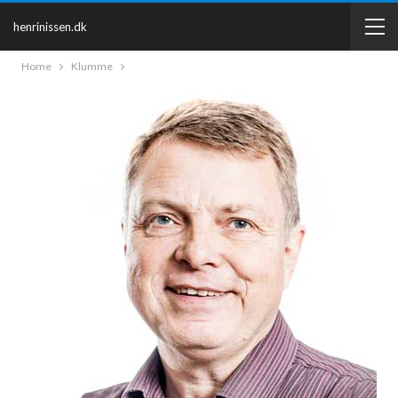
henrinissen.dk
Home
Klumme