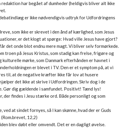
redaktion har begået af dumheder (heldigvis bliver alt ikke
vet.
 i debatindlæg er ikke nødvendigvis udtryk for Udfordringens
reve, som ikke er skrevet i den ånd af kærlighed, som Jesus
tuationer, er det klogt at spørge: Hvad ville Jesus have gjort?
r det onde blot endnu mere magt. Vi bliver selv formørkede.
om troen på Jesus Kristus, som stadig kan frelse, frigøre og
og kulturelle mørke, som Danmark efterhånden er havnet i
underholdningen er blevet i TV. Den er et symptom på, at vi
s til, at de negative kræfter ikke får lov at husere
jælper det ikke at skrive i Udfordringen. Skriv dog i de
ige. Gør dig gældende i samfundet. Positivt! Tænd lys!
r, der findes i Jesu stærke ord. Både personligt og som
le, ved at sindet fornyes, så I kan skønne, hvad der er Guds
 (Rom.brevet, 12,2)
iden blev døbt eller omvendt. Det er en dagligt øvelse.