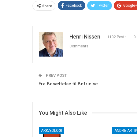
Share
Facebook
Twitter
Google
Henri Nissen
1102 Posts
0
Comments
PREV POST
Fra Besættelse til Befrielse
You Might Also Like
ARKÆOLOGI
ANDRE ARTI