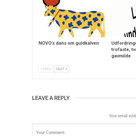
NOVO’s dans om guldkalven
Udfordring
trofaste, t
gavmilde
PREV
NEXT
LEAVE A REPLY
Your email addr