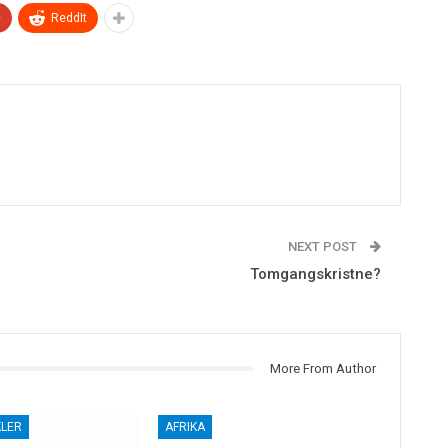
+
ReddIt
NEXT POST
Tomgangskristne?
More From Author
KLER
AFRIKA