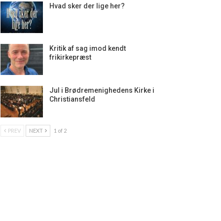
Hvad sker der lige her?
Kritik af sag imod kendt
frikirkepræst
Jul i Brødremenighedens Kirke i
Christiansfeld
PREV
NEXT
1 of 2