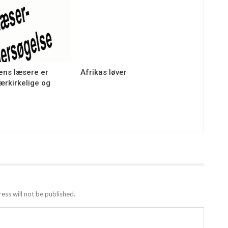
ens læsere er
Afrikas løver
værkirkelige og
ess will not be published.