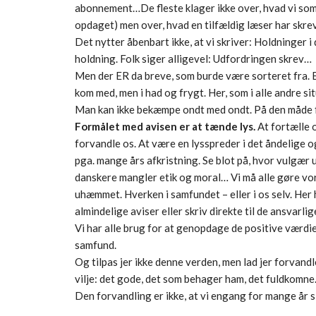
abonnement…De fleste klager ikke over, hvad vi som 
opdaget) men over, hvad en tilfældig læser har skre
Det nytter åbenbart ikke, at vi skriver: Holdninger
holdning. Folk siger alligevel: Udfordringen skrev…
Men der ER da breve, som burde være sorteret fra. B
kom med, men i had og frygt. Her, som i alle andre si
Man kan ikke bekæmpe ondt med ondt. På den måde få
Formålet med avisen er at tænde lys.
At fortælle 
forvandle os. At være en lysspreder i det åndelige 
pga. mange års afkristning. Se blot på, hvor vulgær 
danskere mangler etik og moral… Vi må alle gøre vore
uhæmmet. Hverken i samfundet – eller i os selv. Her h
almindelige aviser eller skriv direkte til de ansvarl
Vi har alle brug for at genopdage de positive værdie
samfund.
Og tilpas jer ikke denne verden, men lad jer forvand
vilje: det gode, det som behager ham, det fuldkomne.
Den forvandling er ikke, at vi engang for mange år s