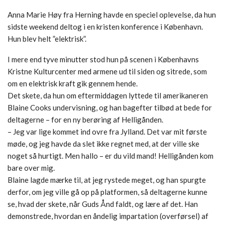
Anna Marie Høy fra Herning havde en speciel oplevelse, da hun
sidste weekend deltog i en kristen konference i København.
Hun blev helt ”elektrisk”.
I mere end tyve minutter stod hun på scenen i Københavns
Kristne Kulturcenter med armene ud til siden og sitrede, som
om en elektrisk kraft gik gennem hende.
Det skete, da hun om eftermiddagen lyttede til amerikaneren
Blaine Cooks undervisning, og han bagefter tilbød at bede for
deltagerne – for en ny berøring af Helligånden.
– Jeg var lige kommet ind ovre fra Jylland. Det var mit første
møde, og jeg havde da slet ikke regnet med, at der ville ske
noget så hurtigt. Men hallo – er du vild mand! Helligånden kom
bare over mig.
Blaine lagde mærke til, at jeg rystede meget, og han spurgte
derfor, om jeg ville gå op på platformen, så deltagerne kunne
se, hvad der skete, når Guds Ånd faldt, og lære af det. Han
demonstrede, hvordan en åndelig impartation (overførsel) af