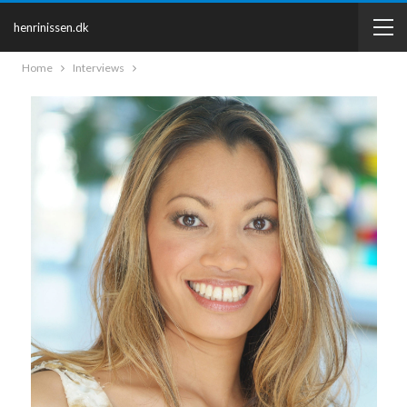
henrinissen.dk
Home
Interviews