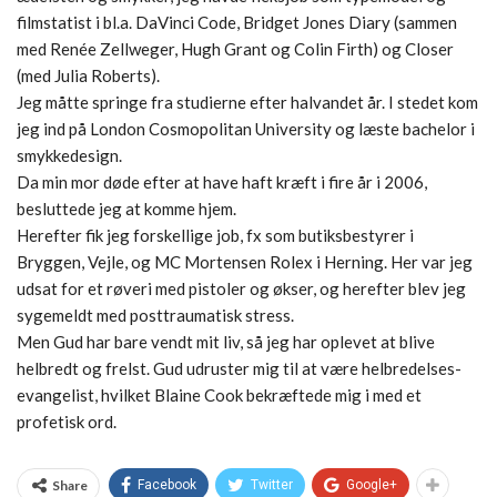
filmstatist i bl.a. DaVinci Code, Bridget Jones Diary (sammen
med Renée Zellweger, Hugh Grant og Colin Firth) og Closer
(med Julia Roberts).
Jeg måtte springe fra studierne efter halvandet år. I stedet kom
jeg ind på London Cosmopolitan University og læste bachelor i
smykkedesign.
Da min mor døde efter at have haft kræft i fire år i 2006,
besluttede jeg at komme hjem.
Herefter fik jeg forskellige job, fx som butiksbestyrer i
Bryggen, Vejle, og MC Mortensen Rolex i Herning. Her var jeg
udsat for et røveri med pistoler og økser, og herefter blev jeg
sygemeldt med posttraumatisk stress.
Men Gud har bare vendt mit liv, så jeg har oplevet at blive
helbredt og frelst. Gud udruster mig til at være helbredelses-
evangelist, hvilket Blaine Cook bekræftede mig i med et
profetisk ord.
Share
Facebook
Twitter
Google+