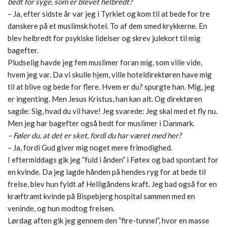
bedt for syge, som er blevet helbredt?
– Ja, efter sidste år var jeg i Tyrkiet og kom til at bede for tre
danskere på et muslimsk hotel. To af dem smed krykkerne. En
blev helbredt for psykiske lidelser og skrev julekort til mig
bagefter.
Pludselig havde jeg fem muslimer foran mig, som ville vide,
hvem jeg var. Da vi skulle hjem, ville hoteldirektøren have mig
til at blive og bede for flere. Hvem er du? spurgte han. Mig, jeg
er ingenting. Men Jesus Kristus, han kan alt. Og direktøren
sagde: Sig, hvad du vil have! Jeg svarede: Jeg skal med et fly nu.
Men jeg har bagefter også bedt for muslimer i Danmark.
– Føler du, at det er sket, fordi du har været med her?
– Ja, fordi Gud giver mig noget mere frimodighed.
I eftermiddags gik jeg ”fuld i ånden” i Føtex og bad spontant for
en kvinde. Da jeg lagde hånden på hendes ryg for at bede til
frelse, blev hun fyldt af Helligåndens kraft. Jeg bad også for en
kræftramt kvinde på Bispebjerg hospital sammen med en
veninde, og hun modtog frelsen.
Lørdag aften gik jeg gennem den ”fire-tunnel”, hvor en masse