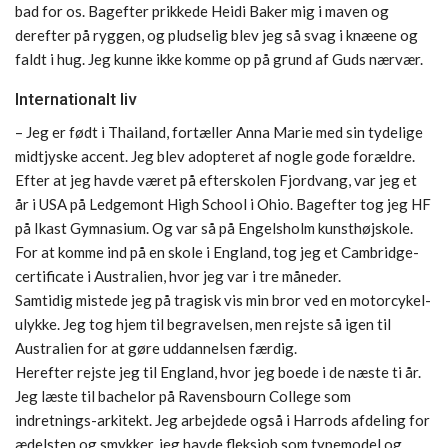
bad for os. Bagefter prikkede Heidi Baker mig i maven og
derefter på ryggen, og pludselig blev jeg så svag i knæene og
faldt i hug. Jeg kunne ikke komme op på grund af Guds nærvær.
Internationalt liv
– Jeg er født i Thailand, fortæller Anna Marie med sin tydelige
midtjyske accent. Jeg blev adopteret af nogle gode forældre.
Efter at jeg havde været på efterskolen Fjordvang, var jeg et
år i USA på Ledgemont High School i Ohio. Bagefter tog jeg HF
på Ikast Gymnasium. Og var så på Engelsholm kunsthøjskole.
For at komme ind på en skole i England, tog jeg et Cambridge-
certificate i Australien, hvor jeg var i tre måneder.
Samtidig mistede jeg på tragisk vis min bror ved en motorcykel-
ulykke. Jeg tog hjem til begravelsen, men rejste så igen til
Australien for at gøre uddannelsen færdig.
Herefter rejste jeg til England, hvor jeg boede i de næste ti år.
Jeg læste til bachelor på Ravensbourn College som
indretnings-arkitekt. Jeg arbejdede også i Harrods afdeling for
ædelsten og smykker, jeg havde fleksjob som typemodel og