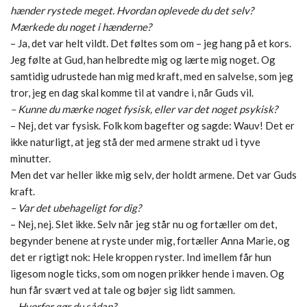
hænder rystede meget. Hvordan oplevede du det selv?
Mærkede du noget i hænderne?
– Ja, det var helt vildt. Det føltes som om – jeg hang på et kors.
Jeg følte at Gud, han helbredte mig og lærte mig noget. Og
samtidig udrustede han mig med kraft, med en salvelse, som jeg
tror, jeg en dag skal komme til at vandre i, når Guds vil.
– Kunne du mærke noget fysisk, eller var det noget psykisk?
– Nej, det var fysisk. Folk kom bagefter og sagde: Wauv! Det er
ikke naturligt, at jeg stå der med armene strakt ud i tyve
minutter.
Men det var heller ikke mig selv, der holdt armene. Det var Guds
kraft.
– Var det ubehageligt for dig?
– Nej, nej. Slet ikke. Selv når jeg står nu og fortæller om det,
begynder benene at ryste under mig, fortæller Anna Marie, og
det er rigtigt nok: Hele kroppen ryster. Ind imellem får hun
ligesom nogle ticks, som om nogen prikker hende i maven. Og
hun får svært ved at tale og bøjer sig lidt sammen.
– Hvorfor gør du sådan?