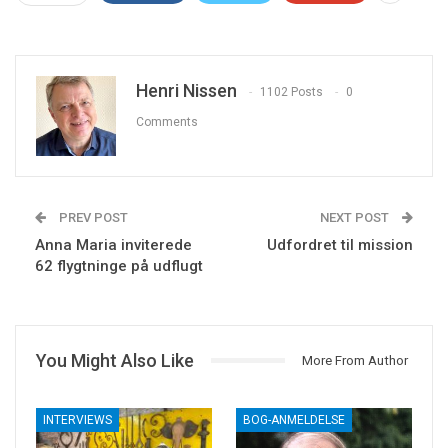
Henri Nissen
1102 Posts
0
Comments
PREV POST
NEXT POST
Anna Maria inviterede
Udfordret til mission
62 flygtninge på udflugt
You Might Also Like
More From Author
INTERVIEWS
BOG-ANMELDELSE