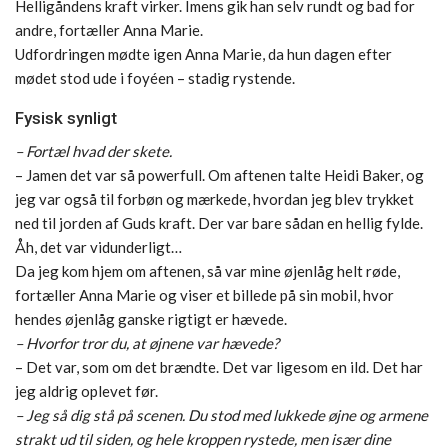
Helligåndens kraft virker. Imens gik han selv rundt og bad for
andre, fortæller Anna Marie.
Udfordringen mødte igen Anna Marie, da hun dagen efter
mødet stod ude i foyéen – stadig rystende.
Fysisk synligt
– Fortæl hvad der skete.
– Jamen det var så powerfull. Om aftenen talte Heidi Baker, og
jeg var også til forbøn og mærkede, hvordan jeg blev trykket
ned til jorden af Guds kraft. Der var bare sådan en hellig fylde.
Åh, det var vidunderligt…
Da jeg kom hjem om aftenen, så var mine øjenlåg helt røde,
fortæller Anna Marie og viser et billede på sin mobil, hvor
hendes øjenlåg ganske rigtigt er hævede.
– Hvorfor tror du, at øjnene var hævede?
– Det var, som om det brændte. Det var ligesom en ild. Det har
jeg aldrig oplevet før.
– Jeg så dig stå på scenen. Du stod med lukkede øjne og armene
strakt ud til siden, og hele kroppen rystede, men især dine