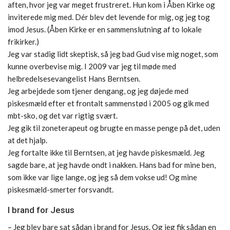
aften, hvor jeg var meget frustreret. Hun kom i Åben Kirke og
inviterede mig med. Dér blev det levende for mig, og jeg tog
imod Jesus. (Åben Kirke er en sammenslutning af to lokale
frikirker.)
Jeg var stadig lidt skeptisk, så jeg bad Gud vise mig noget, som
kunne overbevise mig. I 2009 var jeg til møde med
helbredelsesevangelist Hans Berntsen.
Jeg arbejdede som tjener dengang, og jeg døjede med
piskesmæld efter et frontalt sammenstød i 2005 og gik med
mbt-sko, og det var rigtig svært.
Jeg gik til zoneterapeut og brugte en masse penge på det, uden
at det hjalp.
Jeg fortalte ikke til Berntsen, at jeg havde piskesmæld. Jeg
sagde bare, at jeg havde ondt i nakken. Hans bad for mine ben,
som ikke var lige lange, og jeg så dem vokse ud! Og mine
piskesmæld-smerter forsvandt.
I brand for Jesus
– Jeg blev bare sat sådan i brand for Jesus. Og jeg fik sådan en