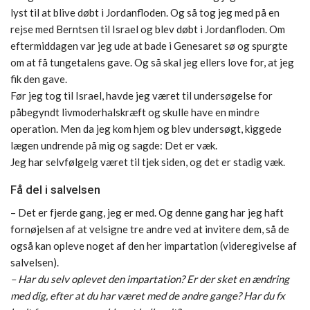
lyst til at blive døbt i Jordanfloden. Og så tog jeg med på en
rejse med Berntsen til Israel og blev døbt i Jordanfloden. Om
eftermiddagen var jeg ude at bade i Genesaret sø og spurgte
om at få tungetalens gave. Og så skal jeg ellers love for, at jeg
fik den gave.
Før jeg tog til Israel, havde jeg været til undersøgelse for
påbegyndt livmoderhalskræft og skulle have en mindre
operation. Men da jeg kom hjem og blev undersøgt, kiggede
lægen undrende på mig og sagde: Det er væk.
Jeg har selvfølgelg været til tjek siden, og det er stadig væk.
Få del i salvelsen
– Det er fjerde gang, jeg er med. Og denne gang har jeg haft
fornøjelsen af at velsigne tre andre ved at invitere dem, så de
også kan opleve noget af den her impartation (videregivelse af
salvelsen).
– Har du selv oplevet den impartation? Er der sket en ændring
med dig, efter at du har været med de andre gange? Har du fx